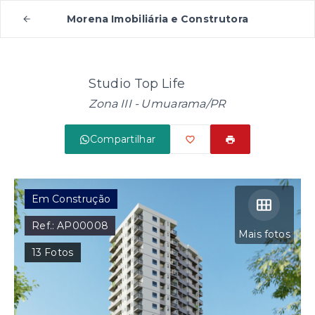
Morena Imobiliária e Construtora
Studio Top Life
Zona III - Umuarama/PR
Compartilhar
Em Construção
Ref.:
AP00008
Mais fotos
13
Fotos