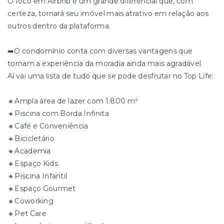
O foco em Airbnb é um grande diferencial que, com
certeza, tornará seu imóvel mais atrativo em relação aos
outros dentro da plataforma.
➡️O condomínio conta com diversas vantagens que
tornam a experiência da moradia ainda mais agradável.
Aí vai uma lista de tudo que se pode desfrutar no Top Life:
🔸Ampla área de lazer com 1.800 m²
🔸Piscina com Borda Infinita
🔸Café e Conveniência
🔸Bicicletário
🔸Academia
🔸Espaço Kids
🔸Piscina Infantil
🔸Espaço Gourmet
🔸Coworking
🔸Pet Care