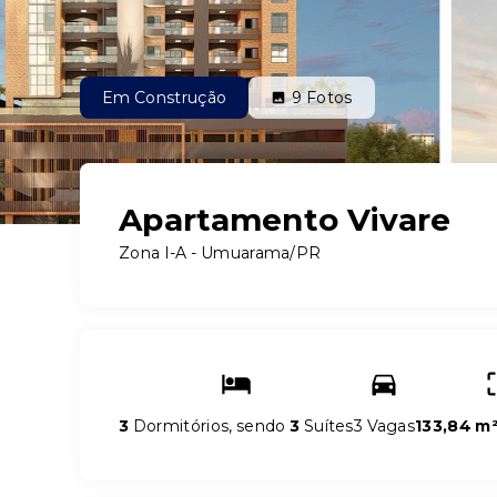
Em Construção
9
Fotos
Apartamento Vivare
Zona I-A - Umuarama/PR
3
Dormitórios, sendo
3
Suítes
3 Vagas
133,84 m