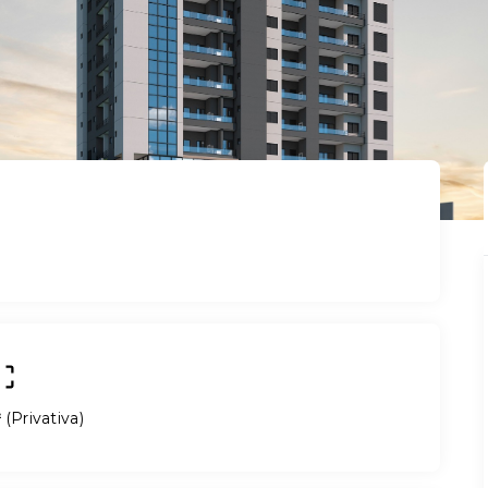
²
(
Privativa
)