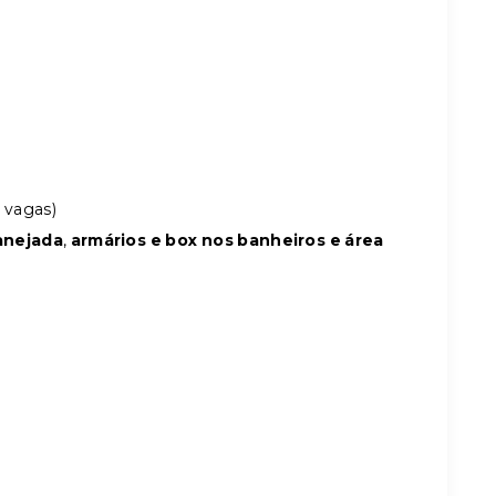
 vagas)
anejada
,
armários e box nos banheiros e
área