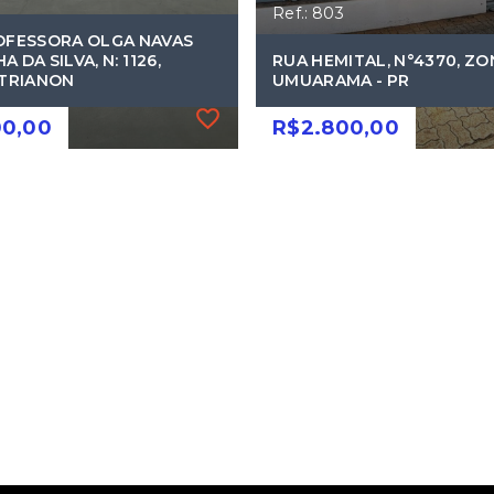
Ref.: 803
OFESSORA OLGA NAVAS
 DA SILVA, N: 1126,
RUA HEMITAL, N°4370, ZON
 TRIANON
UMUARAMA - PR
00,00
R$2.800,00
7
Ref.: 803
OFESSORA OLGA NAVAS
RUA HEMITAL, N°4370, ZON
 DA SILVA, N: 1126,
UMUARAMA - PR
 TRIANON
R$2.800,00
00,00
3 Vagas
m Trianon -
Zona VII -
arama/PR
Umuarama/PR