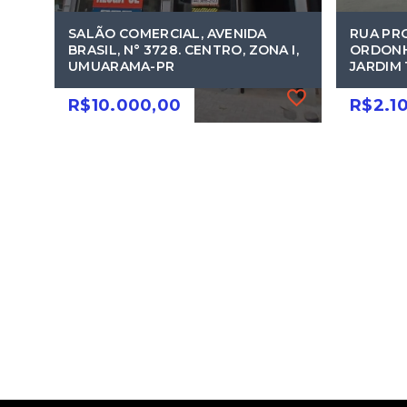
SALÃO COMERCIAL, AVENIDA
RUA PR
BRASIL, N° 3728. CENTRO, ZONA I,
ORDONHA
UMUARAMA-PR
JARDIM
R$10.000,00
R$2.1
Ref.: 749
Ref.: 89
SALÃO COMERCIAL, AVENIDA
RUA PR
BRASIL, N° 3728. CENTRO, ZONA I,
ORDONHA
UMUARAMA-PR
JARDIM
R$10.000,00
R$2.1
Zona I - Umuarama/PR
Jardi
Umu