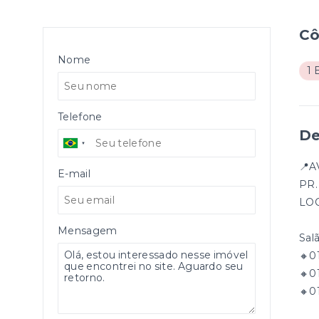
C
Nome
1 
Telefone
De
📍A
E-mail
PR.
LO
Mensagem
Sal
🔸0
🔸0
🔸0