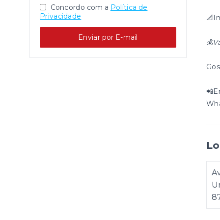
Concordo com a
Política de
Privacidade
📐I
Enviar por E-mail
💰
V
Gos
📲E
Wha
Lo
Av
U
8