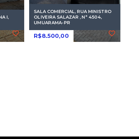
SALA COMERCIAL, RUA MINISTRO
A I,
OLIVEIRA SALAZAR , N° 4504,
UMUARAMA-PR
R$8.500,00
Ref.: 705
A I,
SALA COMERCIAL, RUA MINISTRO
OLIVEIRA SALAZAR , N° 4504,
UMUARAMA-PR
R$15.000,00
R$8.500,00
1 Vaga
Zona II - Umuarama/PR