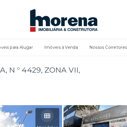
veis para Alugar
Imóveis à Venda
Nossos Corretore
 N ° 4429, ZONA VII,