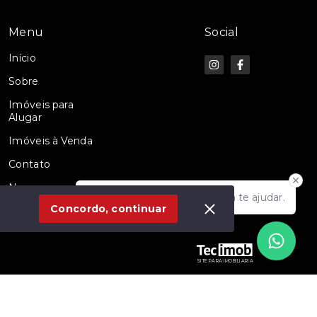
Menu
Social
Início
Sobre
Imóveis para
Alugar
Imóveis à Venda
Contato
Nossos
Olá! Estamos disponíveis para te ajudar.
Corretores
Concordo, continuar
SITE PARA IMOBILIARIA