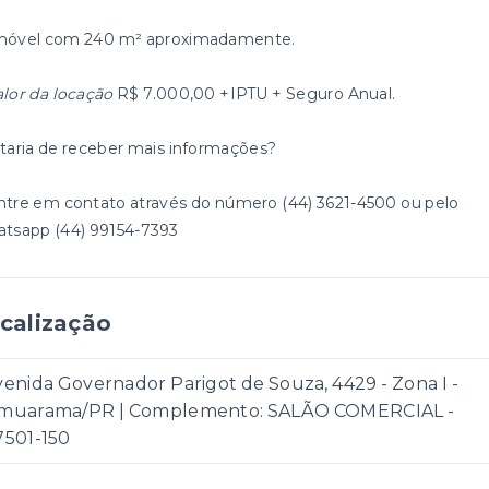
móvel com 240 m² aproximadamente.
alor da locação
R$ 7.000,00 +IPTU + Seguro Anual.
taria de receber mais informações?
ntre em contato através do número (44) 3621-4500 ou pelo
tsapp (44) 99154-7393
calização
enida Governador Parigot de Souza, 4429 - Zona I -
muarama/PR | Complemento: SALÃO COMERCIAL
-
7501-150