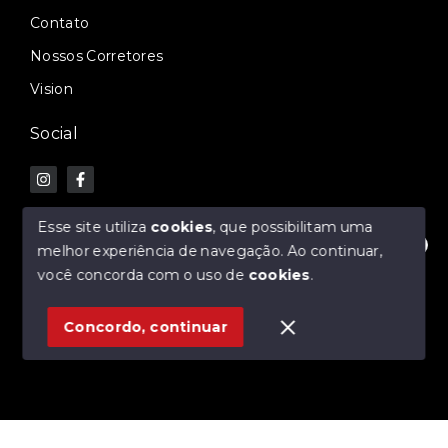
Contato
Nossos Corretores
Vision
Social
Esse site utiliza
cookies
, que possibilitam uma
melhor experiência de navegação.
Ao continuar,
Olá! Estamos disponíveis para te ajudar.
© Copyright 2026 - Morena Imobiliária e Construtora -
você concorda com o uso de
cookies
.
Todos os direitos reservados
Concordo, continuar
SITE PARA IMOBILIARIA