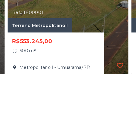
Ref.: TE00001
Terreno Metropolitano I
R$553.245,00
600 m²
Metropolitano I - Umuarama/PR