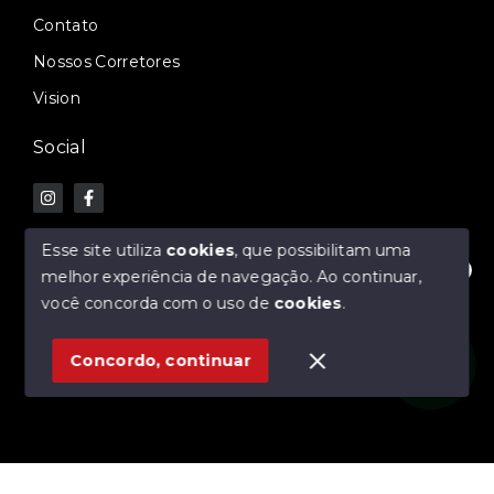
Contato
Nossos Corretores
Vision
Social
Esse site utiliza
cookies
, que possibilitam uma
melhor experiência de navegação.
Ao continuar,
Olá! Estamos disponíveis para te ajudar.
© Copyright 2026 - Morena Imobiliária e Construtora -
você concorda com o uso de
cookies
.
Todos os direitos reservados
Concordo, continuar
SITE PARA IMOBILIARIA